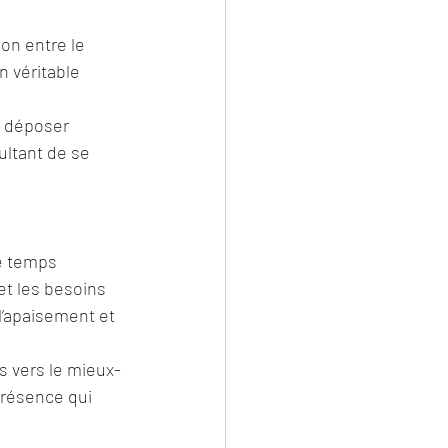
on entre le 
n véritable 
e déposer 
ultant de se 
e temps 
et les besoins 
l’apaisement et 
s vers le mieux-
présence qui 