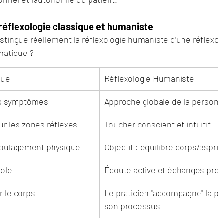
réflexologie classique et humaniste
istingue réellement la réflexologie humaniste d’une réflexo
matique ?
que
Réflexologie Humaniste
es symptômes
Approche globale de la perso
ur les zones réflexes
Toucher conscient et intuitif
: soulagement physique
Objectif : équilibre corps/espr
role
Écoute active et échanges pr
ur le corps
Le praticien "accompagne" la 
son processus