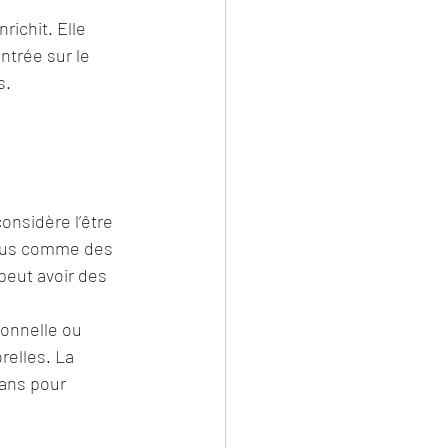
richit. Elle 
ntrée sur le 
s.
onsidère l’être 
 vus comme des 
peut avoir des 
onnelle ou 
relles. La 
lans pour 