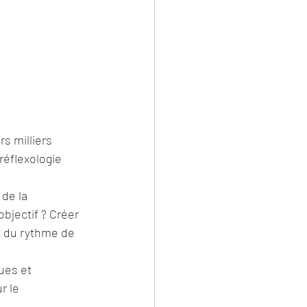
s milliers 
éflexologie 
de la 
bjectif ? Créer 
t du rythme de 
ues et 
 le 