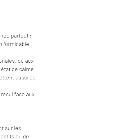
nue partout : 
un formidable 
onales, ou aux 
n état de calme 
ettent aussi de 
recul face aux 
t sur les 
estifs ou de 