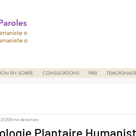
Paroles
umaniste
©
humaniste
©
ION EN SOIREE
CONSULTATIONS
PRIX
TEMOIGNAG
. 2025
8 min de lecture
ologie Plantaire Humanist