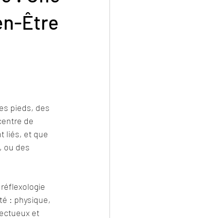
en-Être
es pieds, des 
centre de 
 liés, et que 
 ou des 
réflexologie 
é : physique, 
ectueux et 