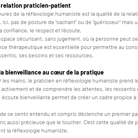
 relation praticien-patient
res de la réflexologie humaniste est la qualité de la relati
t. Ici, pas de posture de "sachant" ou de "guérisseur" mais u
a confiance, le respect et l’écoute.
 espace sécurisant, sans jugement, où la personne peut s
ance thérapeutique est essentielle pour permettre au cons
ssentis, ses besoins et ses ressources.
la bienveillance au cœur de la pratique
les mains, le praticien en réflexologie humaniste prend l
 activement et de comprendre les attentes, les ressentis 
 écoute bienveillante permet de créer un cadre propice à 
it de se sentir entendu et compris déclenche un premier pa
onc aussi précieuse que le toucher. C’est cette qualité de 
nt la réflexologie humaniste.