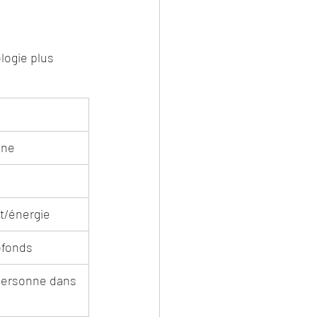
logie plus 
nne
it/énergie
ofonds
personne dans 