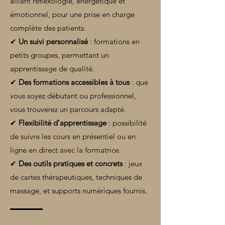
alliant réflexologie, énergétique et
émotionnel, pour une prise en charge
complète des patients.
✔
Un suivi personnalisé
: formations en
petits groupes, permettant un
apprentissage de qualité.
✔
Des formations accessibles à tous
: que
vous soyez débutant ou professionnel,
vous trouverez un parcours adapté.
✔
Flexibilité d’apprentissage
: possibilité
de suivre les cours en présentiel ou en
ligne en direct avec la formatrice.
✔
Des outils pratiques et concrets
: jeux
de cartes thérapeutiques, techniques de
massage, et supports numériques fournis.