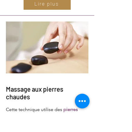
Lire plus
Massage aux pierres
chaudes
Cette technique utilise des
pierres
volcaniques chauffées
pour
détendre
profondément les muscles
et
rééquilibrer les énergies du corps
. Le