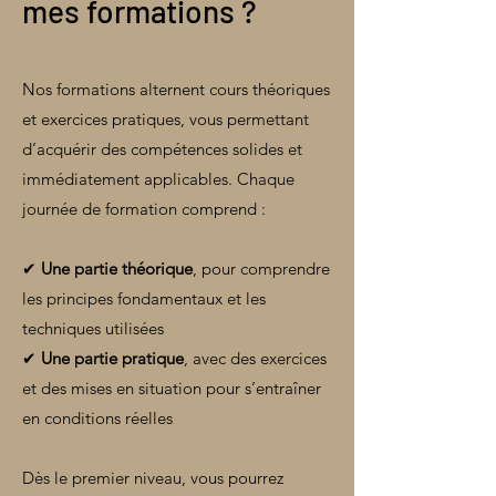
mes formations ?
Nos formations alternent cours théoriques
et exercices pratiques, vous permettant
d’acquérir des compétences solides et
immédiatement applicables. Chaque
journée de formation comprend :
✔
Une partie théorique
, pour comprendre
les principes fondamentaux et les
techniques utilisées
✔
Une partie pratique
, avec des exercices
et des mises en situation pour s’entraîner
en conditions réelles
Dès le premier niveau, vous pourrez